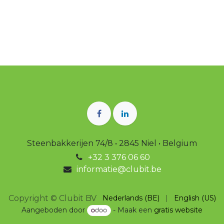
Steenbakkerijen 74/8 • 2845 Niel • Belgium
+32 3 376 06 60
informatie@clubit.be
Copyright © Clubit BV
Nederlands (BE)
|
English (US)
Aangeboden door
- Maak een
gratis website